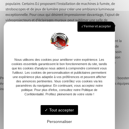
populaire. Certains DJ proposent l’installation de machines à fumée, de
stroboscopes et de jeux de lumière pour créer une ambiance lumineuse
exceptionnelle. Pour ceux qui désirent impressionner davantage, l’ajout de
videoprojecteurs et d’éclairages muraux peut sublimer une salle de
réception. L’imagination des DJ rochelais ne connaît pas de limites pour
Fermer et accepter
faire de votre événement une expérience inoubliable.
Pensant à l’animation de mariage, les DJ rochelais incluent fréquemment la
mise en lumière de l’ouverture de bal. L’univers DJ à La Rochelle assure de
captiver le cœur des mariés et des invités. Peaufiner chaque détail avec soin
transforme cette célébration en un moment magique. Animer avec passion
Nous utilisons des cookies pour améliorer votre expérience. Les
et efficacité continue de faire la réputation de ces DJ talentueux chaque
cookies essentiels garantissent le bon fonctionnement du site, tandis
weekend et événement.
que les cookies d'analyse nous aident à comprendre comment vous
l'utilisez. Les cookies de personnalisation et publicitaires permettent
une expérience plus adaptée à vos préférences et peuvent afficher
Previous:
Animations musicales
Next:
Dj animation en entreprise : booster
des annonces pertinentes. Vous contrôlez vos cookies via les
événementiel : tendances actuelles et
l’engagement de vos équipes
Navigation
paramètres du navigateur. En continuant, vous acceptez notre
incontournables
politique. Pour plus d'infos, consultez notre Politique de
Confidentialité. Profitez pleinement de votre visite !
de
l’article
Tout accepter
Personnaliser
Accueil