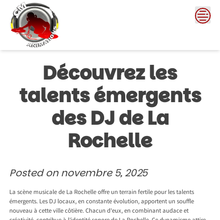
Skip
to
content
Découvrez les
talents émergents
des DJ de La
Rochelle
Posted on
novembre 5, 2025
La scène musicale de La Rochelle offre un terrain fertile pour les talents
émergents. Les DJ locaux, en constante évolution, apportent un souffle
nouveau à cette ville côtière. Chacun d’eux, en combinant audace et