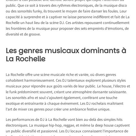
Chacun d’eux possède une identité sonore propre qui capte l’attention du
public. Que ce soit à travers des rythmes électroniques, de la musique disco
ou des sonorités funky, ils trouvent le moyen de faire danser les foules. Leur
capacité à surprendre et à captiver ne laisse personne indifférent et fait de La
Rochelle un haut lieu de la scène DJ. Ces artistes repoussent continuellement
les frontières de la musique pour proposer des sets empreints d’émotions, de
diversité et de groove.
Les genres musicaux dominants à
La Rochelle
La Rochelle offre une scène musicale riche et variée, où divers genres
cohabitent harmonieusement. Ces DJ talentueux explorent plusieurs styles
musicaux pour répondre aux goûts variés de leur public. Le house, l’électro et
le funk prédominent souvent, créant une atmosphère dansante saisissante.
Les sonorités afro et soul s’ajoutent également, conférant une touche
exotique et entraînante à chaque événement. Les DJ rochelais maîtrisent
l’art de mixer ces genres pour créer une ambiance festive unique.
Les performances de DJ à La Rochelle vont bien au-delà des simples hits
électroniques. La musique hip-hop, reggae, et même la deep house captivent
un public diversifié et passionné. Les DJ locaux connaissent l’importance de