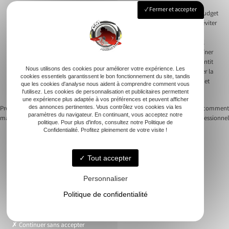
Fermer et accepter
Analyser les besoins en termes de durée permet de mieux structurer le budget
prévu pour la musique. Adaptez la prestation à votre programme pour éviter
des coûts superflus. Certains DJs ajustent même le tarif selon le nombre
d’invités, influençant ainsi le niveau sonore requis. Une ouverture de bal
féérique nécessitant une production plus complexe pourrait aussi entraîner
des coûts additionnels. Discuss this with your DJ is important. Cela garantit
Nous utilisons des cookies pour améliorer votre expérience. Les
que vos désirs soient respectés sans compromettre votre budget. Adapter la
cookies essentiels garantissent le bon fonctionnement du site, tandis
durée et la personnalisation assure une fête en accord avec vis attentes et
que les cookies d'analyse nous aident à comprendre comment vous
moyens.
l'utilisez. Les cookies de personnalisation et publicitaires permettent
une expérience plus adaptée à vos préférences et peuvent afficher
des annonces pertinentes. Vous contrôlez vos cookies via les
Previous:
Trouvez le dj idéal pour votre
Next:
DJ Bordeaux mariage : comment
paramètres du navigateur. En continuant, vous acceptez notre
mariage à Angoulême
choisir le bon professionnel
Navigation
politique. Pour plus d'infos, consultez notre Politique de
Confidentialité. Profitez pleinement de votre visite !
de
l’article
Tout accepter
Accueil
Personnaliser
Animation musicale
Politique de confidentialité
Nos soirées
Demande de devis
Contact
Continuer sans accepter