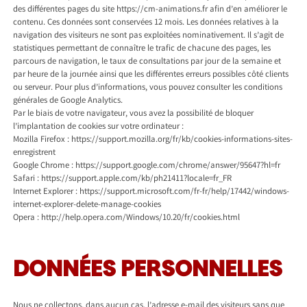
des différentes pages du site https://cm-animations.fr afin d’en améliorer le
contenu. Ces données sont conservées 12 mois. Les données relatives à la
navigation des visiteurs ne sont pas exploitées nominativement. Il s’agit de
statistiques permettant de connaître le trafic de chacune des pages, les
parcours de navigation, le taux de consultations par jour de la semaine et
par heure de la journée ainsi que les différentes erreurs possibles côté clients
ou serveur. Pour plus d’informations, vous pouvez consulter les conditions
générales de Google Analytics.
Par le biais de votre navigateur, vous avez la possibilité de bloquer
l’implantation de cookies sur votre ordinateur :
Mozilla Firefox : https://support.mozilla.org/fr/kb/cookies-informations-sites-
enregistrent
Google Chrome : https://support.google.com/chrome/answer/95647?hl=fr
Safari : https://support.apple.com/kb/ph21411?locale=fr_FR
Internet Explorer : https://support.microsoft.com/fr-fr/help/17442/windows-
internet-explorer-delete-manage-cookies
Opera : http://help.opera.com/Windows/10.20/fr/cookies.html
DONNÉES PERSONNELLES
Nous ne collectons, dans aucun cas, l’adresse e-mail des visiteurs sans que