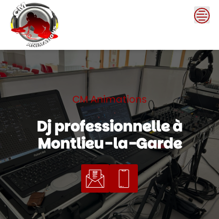
Skip
to
content
CM Animations
Dj professionnelle à
Montlieu-la-Garde