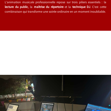
L’animation musicale professionnelle repose sur trois piliers essentiels : la
lecture du public
, la
maîtrise du répertoire
et la
technique DJ
. C’est cette
combinaison qui transforme une soirée ordinaire en un moment inoubliable.