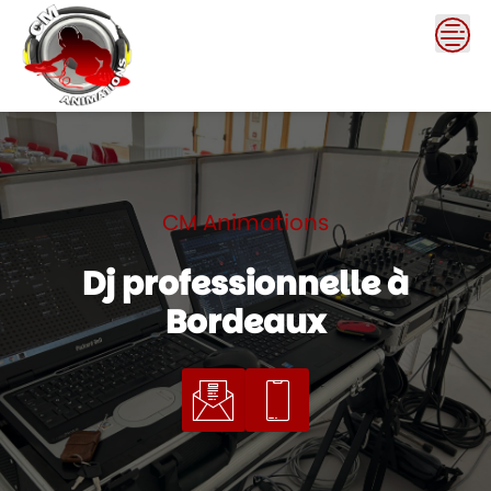
Skip
to
content
CM Animations
Dj professionnelle à
Bordeaux