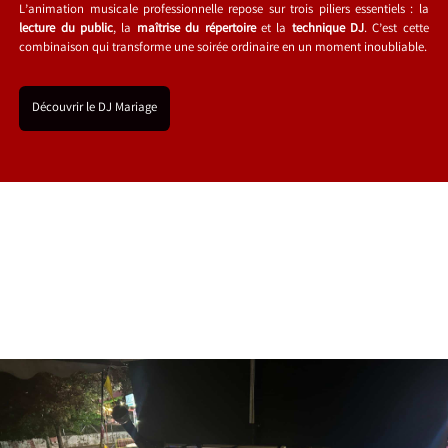
L’animation musicale professionnelle repose sur trois piliers essentiels : la
lecture du public
, la
maîtrise du répertoire
et la
technique DJ
. C’est cette
combinaison qui transforme une soirée ordinaire en un moment inoubliable.
Découvrir le DJ Mariage