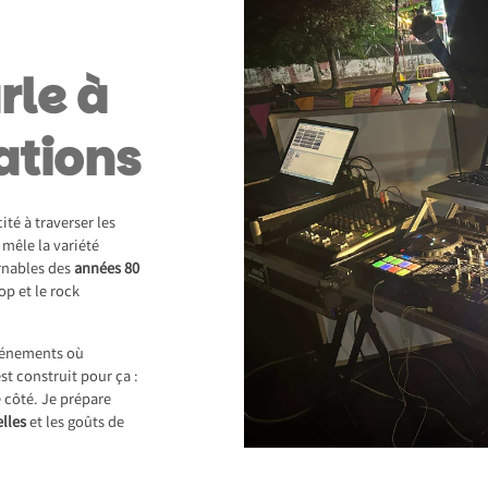
rle à
ations
té à traverser les
mêle la variété
urnables des
années 80
p et le rock
événements où
st construit pour ça :
 côté. Je prépare
lles
et les goûts de