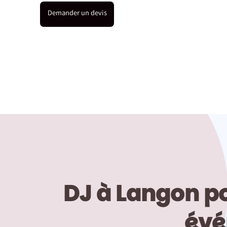
Demander un devis
DJ à Langon po
évé