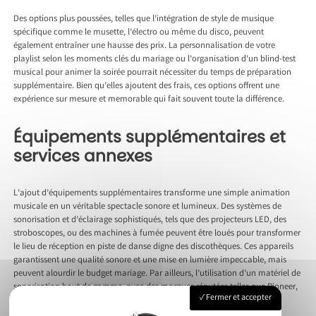
Des options plus poussées, telles que l’intégration de style de musique
spécifique comme le musette, l’électro ou même du disco, peuvent
également entraîner une hausse des prix. La personnalisation de votre
playlist selon les moments clés du mariage ou l’organisation d’un blind-test
musical pour animer la soirée pourrait nécessiter du temps de préparation
supplémentaire. Bien qu’elles ajoutent des frais, ces options offrent une
expérience sur mesure et memorable qui fait souvent toute la différence.
Équipements supplémentaires et
services annexes
L’ajout d’équipements supplémentaires transforme une simple animation
musicale en un véritable spectacle sonore et lumineux. Des systèmes de
sonorisation et d’éclairage sophistiqués, tels que des projecteurs LED, des
stroboscopes, ou des machines à fumée peuvent être loués pour transformer
le lieu de réception en piste de danse digne des discothèques. Ces appareils
garantissent une qualité sonore et une mise en lumière impeccable, mais
peuvent alourdir le budget mariage. Par ailleurs, l’utilisation d’un matériel de
sonorisation haut de gamme, avec des marques réputées telles que Pioneer,
Fermer et accepter
contribue au succès d’une soirée animée.