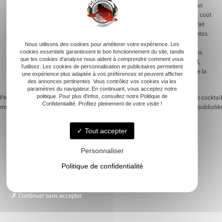
D’autres services annexes comme l’animation de karaoké ou l’intégration
d’un spectacle de magie avec le magicien professionnel représentent un coût
supplémentaire. Certains DJs proposent également la location de matériel
vidéo, telle qu’une vidéoprojection pour présenter un diaporama de photos.
L’ajout de services comme un photobooth pour capturer les moments
Nous utilisons des cookies pour améliorer votre expérience. Les
cookies essentiels garantissent le bon fonctionnement du site, tandis
inoubliables ou un livre d’or numérique pour recueillir les impressions des
que les cookies d'analyse nous aident à comprendre comment vous
invités enrichit l’expérience. Ces extras, tout en augmentant le coût total,
l'utilisez. Les cookies de personnalisation et publicitaires permettent
assurent une animation de mariage variée et contribuent à la réussite de la
une expérience plus adaptée à vos préférences et peuvent afficher
soirée.
des annonces pertinentes. Vous contrôlez vos cookies via les
paramètres du navigateur. En continuant, vous acceptez notre
politique. Pour plus d'infos, consultez notre Politique de
Previous:
Comment choisir une animation
Next:
Animation musicale cocktail
Confidentialité. Profitez pleinement de votre visite !
musicale pour votre soirée d’entreprise
mariage : créez une ambiance inoubliable
Navigation
de
Tout accepter
l’article
Personnaliser
Accueil
Politique de confidentialité
Animation musicale
Nos soirées
Continuer sans accepter
Demande de devis
Contact