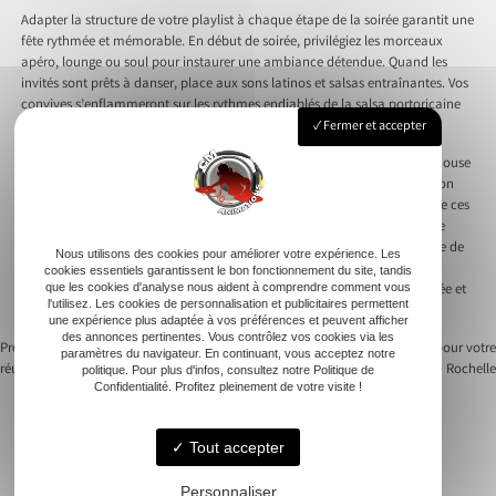
Adapter la structure de votre playlist à chaque étape de la soirée garantit une
fête rythmée et mémorable. En début de soirée, privilégiez les morceaux
apéro, lounge ou soul pour instaurer une ambiance détendue. Quand les
invités sont prêts à danser, place aux sons latinos et salsas entraînantes. Vos
convives s’enflammeront sur les rythmes endiablés de la salsa portoricaine
ou cubaine, ajoutant une énergie irrésistible à votre fête.
Fermer et accepter
Vers minuit, optez pour des genres plus explosifs comme le hip-hop, la house
ou l’électro. Ces morceaux vivifiants incitent chaque danseur à libérer son
esprit sur la piste de danse. Construire votre playlist en tenant compte de ces
moments clés permettra de transformer votre anniversaire en une soirée
dansantes inoubliable. Au bout de la nuit, offrir une sélection plus douce de
Nous utilisons des cookies pour améliorer votre expérience. Les
cha-cha-cha ou de valse facilitera le retour chez soi dans une humeur
cookies essentiels garantissent le bon fonctionnement du site, tandis
romantique et sereine. Offrez à vos invités une expérience musicale variée et
que les cookies d'analyse nous aident à comprendre comment vous
l'utilisez. Les cookies de personnalisation et publicitaires permettent
exaltante.
une expérience plus adaptée à vos préférences et peuvent afficher
des annonces pertinentes. Vous contrôlez vos cookies via les
Previous:
Les essentiels d’une playlist pour
Next:
Choisir le meilleur DJ pour votre
paramètres du navigateur. En continuant, vous acceptez notre
réussir votre fête d’anniversaire
mariage à La Rochelle
politique. Pour plus d'infos, consultez notre Politique de
Navigation
Confidentialité. Profitez pleinement de votre visite !
de
Tout accepter
l’article
Personnaliser