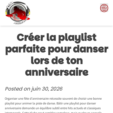
Skip
to
content
Créer la playlist
parfaite pour danser
lors de ton
anniversaire
Posted on
juin 30, 2026
Organiser une fête d’anniversaire nécessite souvent de choisir une bonne
playlist pour animer la piste de danse. Bâtir une playlist pour danser
anniversaire demande un équilibre subtil entre hits actuels et classiques