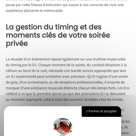
passe par cette finesse d’exécution qui assure à vos convives de vivre une
expérience plaisante et mémorable.
La gestion du timing et des
moments clés de votre soirée
privée
La réussite d’un événement repose également sur une maîtrise impeccable
du timing par le DJ. Chaque moment de la soirée, du cocktail dînatoire à la
clôture au bout de la nuit, nécessite une bande sonore appropriée que seul
un DJ expérimenté peut orchestrer avec précision. Qu’il s’agisse d’une soirée
de gala, d’un anniversaire, ou de réceptions professionnelles, il importe de
marquer d’une ambiance musicale distincte chacun des temps forts. Les DJs
veillent à ce que la première danse ou que des animations DJ se déroulent
au moment approprié, créant ainsi des souvenir durables chez les invités.
Ces experts adaptent le niveau sonore de sorte à encourager les échanges
Fermer et accepter
pendant le repas ou à intensifier l’ambiance pendant les danses. Tout au
long de l’événement, ils supervisent la transition entre les temps calmes et les
moments festifs pour maintenir l’intérêt général et éviter les temps morts. Ils
jouent également un rôle de coordinateur discret avec les autres prestataires