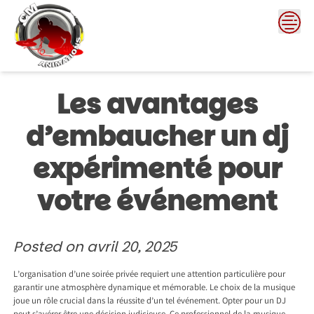
Skip
to
content
Les avantages
d’embaucher un dj
expérimenté pour
votre événement
Posted on
avril 20, 2025
L’organisation d’une soirée privée requiert une attention particulière pour
garantir une atmosphère dynamique et mémorable. Le choix de la musique
joue un rôle crucial dans la réussite d’un tel événement. Opter pour un DJ