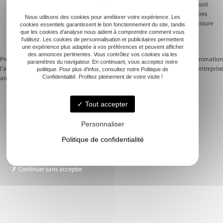
présents, comme le traiteur ou le magicien, afin que la synchronisation soit
parfaite et que le spectacle musical se joigne harmonieusement aux autres
Nous utilisons des cookies pour améliorer votre expérience. Les
animations de la soirée. Au travers de cette gestion rigoureuse, un DJ s’assure
cookies essentiels garantissent le bon fonctionnement du site, tandis
que le déroulement de la soirée reste fluide, apportant à la fois de la
que les cookies d'analyse nous aident à comprendre comment vous
l'utilisez. Les cookies de personnalisation et publicitaires permettent
cohérence à l’événement et du plaisir aux participants.
une expérience plus adaptée à vos préférences et peuvent afficher
des annonces pertinentes. Vous contrôlez vos cookies via les
Previous:
Faire appel à un DJ pour
Next:
Comment choisir une animation
paramètres du navigateur. En continuant, vous acceptez notre
l’animation musicale de votre
musicale pour votre soirée d’entreprise
politique. Pour plus d'infos, consultez notre Politique de
Navigation
Confidentialité. Profitez pleinement de votre visite !
anniversaire
de
Tout accepter
l’article
Personnaliser
Accueil
Politique de confidentialité
Animation musicale
Nos soirées
Continuer sans accepter
Demande de devis
Contact