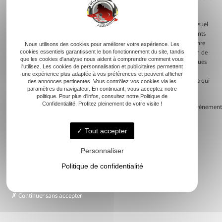
importantes afin d’éviter toute confusion le jour de l’événement.
Pour une soirée inoubliable, conseillez au DJ de maintenir un contact visuel
avec vous ou un proche désigné pour réguler en temps réel les ajustements
nécessaires, qu’il s’agisse de réduire le volume sonore, de changer de genre
Nous utilisons des cookies pour améliorer votre expérience. Les
cookies essentiels garantissent le bon fonctionnement du site, tandis
musical ou même de prolonger certains moments musicaux en fonction de
que les cookies d'analyse nous aident à comprendre comment vous
l’ambiance. Cela permet une agilité et une réponse rapide aux dynamiques
l'utilisez. Les cookies de personnalisation et publicitaires permettent
de la soirée. Enfin, si des demandes spéciales sont faites par les invités,
une expérience plus adaptée à vos préférences et peuvent afficher
assurez-vous que cela soit discuté au préalable pour éviter toute surprise qui
des annonces pertinentes. Vous contrôlez vos cookies via les
paramètres du navigateur. En continuant, vous acceptez notre
pourrait déplaire aux mariés.
politique. Pour plus d'infos, consultez notre Politique de
Confidentialité. Profitez pleinement de votre visite !
Next:
Comment organiser une animation musicale réussie pour votre événement
Navigation
Tout accepter
de
Personnaliser
l’article
Accueil
Politique de confidentialité
Animation musicale
Nos soirées
Continuer sans accepter
Demande de devis
Contact