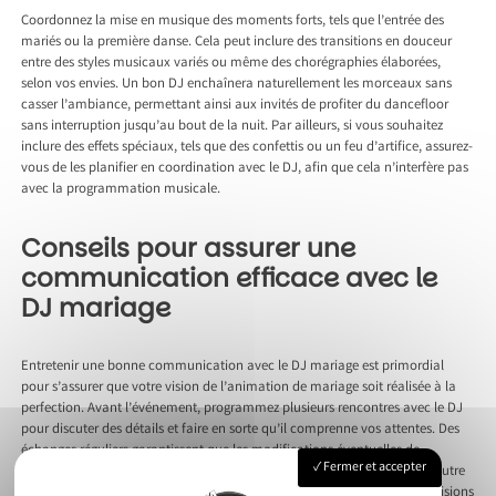
Coordonnez la mise en musique des moments forts, tels que l’entrée des
mariés ou la première danse. Cela peut inclure des transitions en douceur
entre des styles musicaux variés ou même des chorégraphies élaborées,
selon vos envies. Un bon DJ enchaînera naturellement les morceaux sans
casser l’ambiance, permettant ainsi aux invités de profiter du dancefloor
sans interruption jusqu’au bout de la nuit. Par ailleurs, si vous souhaitez
inclure des effets spéciaux, tels que des confettis ou un feu d’artifice, assurez-
vous de les planifier en coordination avec le DJ, afin que cela n’interfère pas
avec la programmation musicale.
Conseils pour assurer une
communication efficace avec le
DJ mariage
Entretenir une bonne communication avec le DJ mariage est primordial
pour s’assurer que votre vision de l’animation de mariage soit réalisée à la
perfection. Avant l’événement, programmez plusieurs rencontres avec le DJ
pour discuter des détails et faire en sorte qu’il comprenne vos attentes. Des
échanges réguliers garantissent que les modifications éventuelles de
Fermer et accepter
programme soient bien intégrées par le DJ. Utilisez le livre d’or ou tout autre
support pour formaliser vos échanges et gardez une trace écrite des décisions