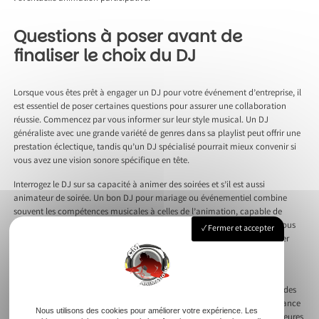
Questions à poser avant de
finaliser le choix du DJ
Lorsque vous êtes prêt à engager un DJ pour votre événement d’entreprise, il
est essentiel de poser certaines questions pour assurer une collaboration
réussie. Commencez par vous informer sur leur style musical. Un DJ
généraliste avec une grande variété de genres dans sa playlist peut offrir une
prestation éclectique, tandis qu’un DJ spécialisé pourrait mieux convenir si
vous avez une vision sonore spécifique en tête.
Interrogez le DJ sur sa capacité à animer des soirées et s’il est aussi
animateur de soirée. Un bon DJ pour mariage ou événementiel combine
souvent les compétences musicales à celles de l’animation, capable de
s’adapter à l’atmosphère et de maintenir une bonne humeur. Assurez-vous
Fermer et accepter
qu’il connaît bien le déroulement de la soirée et qu’il est prêt à collaborer
étroitement avec les autres prestataires, comme le traiteur ou l’agence
événementielle, pour garantir la fluidité de l’événement.
N’oubliez pas de discuter de la flexibilité du DJ pour intégrer des demandes
musicales de dernière minute ou adapter ses sets en fonction de l’ambiance
Nous utilisons des cookies pour améliorer votre expérience. Les
de la soirée. Enfin, demandez à voir des extraits de performances antérieures