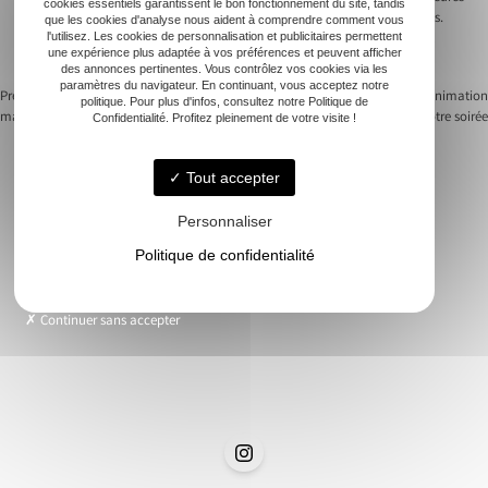
cookies essentiels garantissent le bon fonctionnement du site, tandis
ou à lire des témoignages pour évaluer la satisfaction des anciens clients.
que les cookies d'analyse nous aident à comprendre comment vous
l'utilisez. Les cookies de personnalisation et publicitaires permettent
Cela donne un aperçu de sa capacité à animer un événement unique et
une expérience plus adaptée à vos préférences et peuvent afficher
inoubliable, avec une ambiance musicale marquant les esprits.
des annonces pertinentes. Vous contrôlez vos cookies via les
paramètres du navigateur. En continuant, vous acceptez notre
Previous:
Animation musicale cocktail
Next:
Choisir le bon style d’animation
politique. Pour plus d'infos, consultez notre Politique de
mariage : créez une ambiance inoubliable
musicale pour votre soirée
Confidentialité. Profitez pleinement de votre visite !
Navigation
de
Tout accepter
l’article
Personnaliser
Accueil
Politique de confidentialité
Animation musicale
Nos soirées
Demande de devis
Continuer sans accepter
Contact