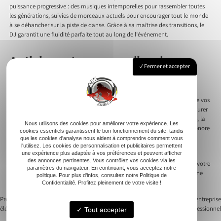
puissance progressive : des musiques intemporelles pour rassembler toutes
les générations, suivies de morceaux actuels pour encourager tout le monde
à se déhancher sur la piste de danse. Grâce à sa maîtrise des transitions, le
DJ garantit une fluidité parfaite tout au long de l’événement.
Anticiper et personnaliser la
Fermer et accepter
prestation
Un DJ professionnel travaille avec vous pour créer une playlist qui reflète vos
goûts et ceux de vos invités. Ce niveau de personnalisation permet d’assurer
que chaque moment de l’événement correspond à vos attentes. De plus, la
Nous utilisons des cookies pour améliorer votre expérience. Les
sonorisation est ajustée aux spécificités du lieu pour offrir une qualité sonore
cookies essentiels garantissent le bon fonctionnement du site, tandis
optimale, quel que soit l’environnement.
que les cookies d'analyse nous aident à comprendre comment vous
l'utilisez. Les cookies de personnalisation et publicitaires permettent
une expérience plus adaptée à vos préférences et peuvent afficher
En confiant l’animation musicale de votre anniversaire à un DJ, vous
des annonces pertinentes. Vous contrôlez vos cookies via les
choisissez une prestation flexible, immersive et parfaitement adaptée à votre
paramètres du navigateur. En continuant, vous acceptez notre
événement. Chaque invité repartira avec des souvenirs mémorables d’une
politique. Pour plus d'infos, consultez notre Politique de
soirée réussie et rythmée.
Confidentialité. Profitez pleinement de votre visite !
Previous:
Organiser un baptême : les
Next:
Organiser une soirée d’entreprise
éléments essentiels à considérer
avec un animateur professionnel
Tout accepter
Navigation