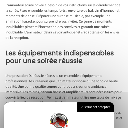
L’animateur soiree privee a besoin de vos instructions sur le déroulement de
la soirée. Fixez ensemble les temps forts : ouverture de bal, vin d’honneur et
moments de danse. Préparez une surprise musicale, par exemple une
animation karaoké, pour surprendre vos invités. Ce genre de moments
inoubliables pimente l’interaction des convives et garantit une soirée
inoubliable. L’animateur devra savoir anticiper et s’adapter selon les envies
de la réception.
Les équipements indispensables
pour une soirée réussie
Une prestation DJ réussie nécessite un ensemble d’équipements
professionnels. Assurez-vous que l’animateur dispose d’une sono de haute
qualité. Une bonne qualité sonore contribue à créer une ambiance
immersive. Les micros, caisson basse et amplificateurs sont nécessaires pour
couvrir le lieu de réception. Vérifiez si l’animateur utilise une table de mixage
de pointe, telle qu’une Pioneer, afin de garantir un mix en continu.
Fermer et accepter
Les jeux de lumière accentuent l’ambiance de la soirée. Un stroboscope, des
Leds et une machine à fumée participent à rendre l’atmosphère lumineuse et
dynamique. L’animateur peut aussi s’équiper de projecteurs et