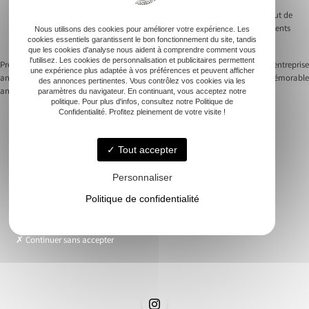
vidéoprojecteurs pour des effets visuels captivants. Ces équipements
enrichissent l’expérience de vos convives, et les font danser jusqu’au bout de
la nuit. Pensez également à un photobooth pour immortaliser ces moments
Nous utilisons des cookies pour améliorer votre expérience. Les
cookies essentiels garantissent le bon fonctionnement du site, tandis
joyeux.
que les cookies d'analyse nous aident à comprendre comment vous
l'utilisez. Les cookies de personnalisation et publicitaires permettent
Previous:
Comment organiser une
Next:
Organiser une soirée entreprise
une expérience plus adaptée à vos préférences et peuvent afficher
animation musicale inoubliable pour un
mémorable
des annonces pertinentes. Vous contrôlez vos cookies via les
Navigation
anniversaire
paramètres du navigateur. En continuant, vous acceptez notre
politique. Pour plus d'infos, consultez notre Politique de
de
Confidentialité. Profitez pleinement de votre visite !
l’article
Tout accepter
Accueil
Personnaliser
Animation musicale
Politique de confidentialité
Nos soirées
Demande de devis
Contact
Continuer sans accepter